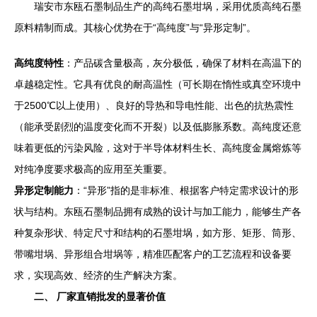
瑞安市东瓯石墨制品生产的高纯石墨坩埚，采用优质高纯石墨
原料精制而成。其核心优势在于“高纯度”与“异形定制”。
高纯度特性
：产品碳含量极高，灰分极低，确保了材料在高温下的
卓越稳定性。它具有优良的耐高温性（可长期在惰性或真空环境中
于2500℃以上使用）、良好的导热和导电性能、出色的抗热震性
（能承受剧烈的温度变化而不开裂）以及低膨胀系数。高纯度还意
味着更低的污染风险，这对于半导体材料生长、高纯度金属熔炼等
对纯净度要求极高的应用至关重要。
异形定制能力
：“异形”指的是非标准、根据客户特定需求设计的形
状与结构。东瓯石墨制品拥有成熟的设计与加工能力，能够生产各
种复杂形状、特定尺寸和结构的石墨坩埚，如方形、矩形、筒形、
带嘴坩埚、异形组合坩埚等，精准匹配客户的工艺流程和设备要
求，实现高效、经济的生产解决方案。
二、 厂家直销批发的显著价值