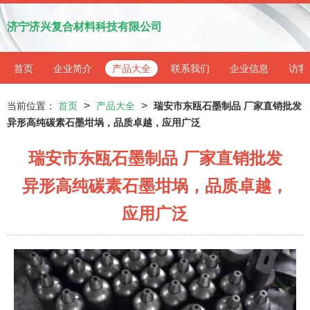
济宁济兴复合材料科技有限公司
首页
企业简介
产品大全
联系我们
企业信息
访客
>
>
当前位置：
首页
产品大全
瑞安市东瓯石墨制品 厂家直销批发
异形高纯碳素石墨坩埚，品质卓越，应用广泛
瑞安市东瓯石墨制品 厂家直销批发
异形高纯碳素石墨坩埚，品质卓越，
应用广泛