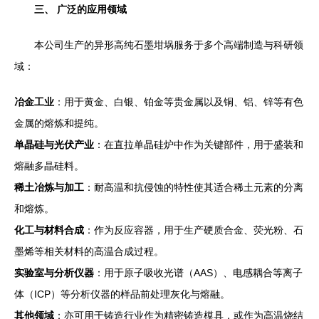
三、 广泛的应用领域
本公司生产的异形高纯石墨坩埚服务于多个高端制造与科研领
域：
冶金工业
：用于黄金、白银、铂金等贵金属以及铜、铝、锌等有色
金属的熔炼和提纯。
单晶硅与光伏产业
：在直拉单晶硅炉中作为关键部件，用于盛装和
熔融多晶硅料。
稀土冶炼与加工
：耐高温和抗侵蚀的特性使其适合稀土元素的分离
和熔炼。
化工与材料合成
：作为反应容器，用于生产硬质合金、荧光粉、石
墨烯等相关材料的高温合成过程。
实验室与分析仪器
：用于原子吸收光谱（AAS）、电感耦合等离子
体（ICP）等分析仪器的样品前处理灰化与熔融。
其他领域
：亦可用于铸造行业作为精密铸造模具，或作为高温烧结